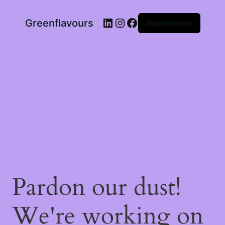
LinkedIn
Instagram
Facebook
Greenflavours
Bejelentkezés
Pardon our dust!
We're working on