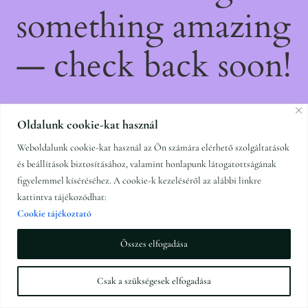
something amazing
— check back soon!
Oldalunk cookie-kat használ
Weboldalunk cookie-kat használ az Ön számára elérhető szolgáltatások
és beállítások biztosításához, valamint honlapunk látogatottságának
figyelemmel kíséréséhez. A cookie-k kezeléséről az alábbi linkre
kattintva tájékozódhat:
Cookie tájékoztató
Összes elfogadása
Csak a szükségesek elfogadása