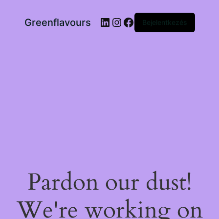
LinkedIn
Instagram
Facebook
Greenflavours
Bejelentkezés
Pardon our dust!
We're working on