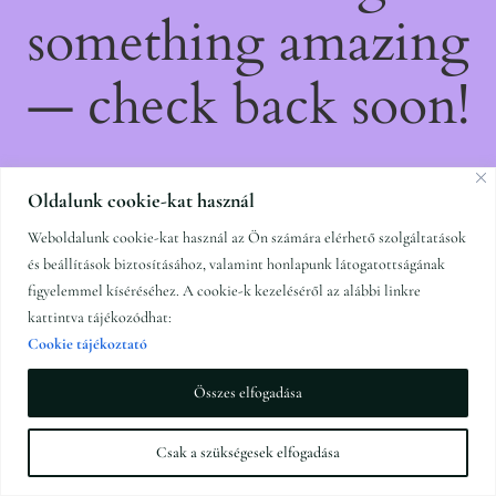
something amazing
— check back soon!
Oldalunk cookie-kat használ
Weboldalunk cookie-kat használ az Ön számára elérhető szolgáltatások
és beállítások biztosításához, valamint honlapunk látogatottságának
figyelemmel kíséréséhez. A cookie-k kezeléséről az alábbi linkre
kattintva tájékozódhat:
Cookie tájékoztató
Összes elfogadása
Csak a szükségesek elfogadása