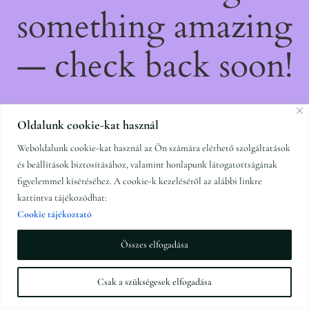
something amazing
— check back soon!
Oldalunk cookie-kat használ
Weboldalunk cookie-kat használ az Ön számára elérhető szolgáltatások
és beállítások biztosításához, valamint honlapunk látogatottságának
figyelemmel kíséréséhez. A cookie-k kezeléséről az alábbi linkre
kattintva tájékozódhat:
Cookie tájékoztató
Összes elfogadása
Csak a szükségesek elfogadása