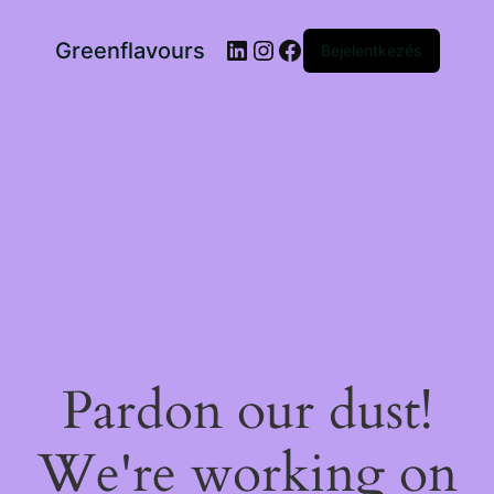
LinkedIn
Instagram
Facebook
Greenflavours
Bejelentkezés
Pardon our dust!
We're working on