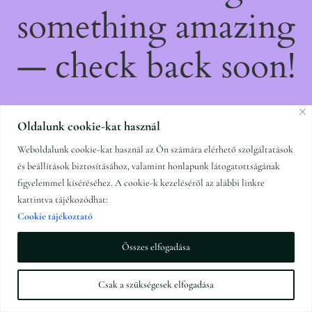
something amazing
— check back soon!
Oldalunk cookie-kat használ
Weboldalunk cookie-kat használ az Ön számára elérhető szolgáltatások
és beállítások biztosításához, valamint honlapunk látogatottságának
figyelemmel kíséréséhez. A cookie-k kezeléséről az alábbi linkre
kattintva tájékozódhat:
Cookie tájékoztató
Összes elfogadása
Csak a szükségesek elfogadása