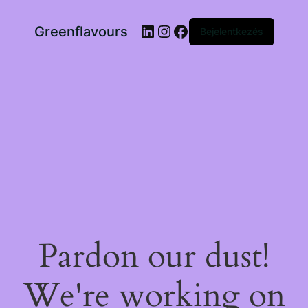
LinkedIn
Instagram
Facebook
Greenflavours
Bejelentkezés
Pardon our dust!
We're working on