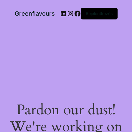
LinkedIn
Instagram
Facebook
Greenflavours
Bejelentkezés
Pardon our dust!
We're working on