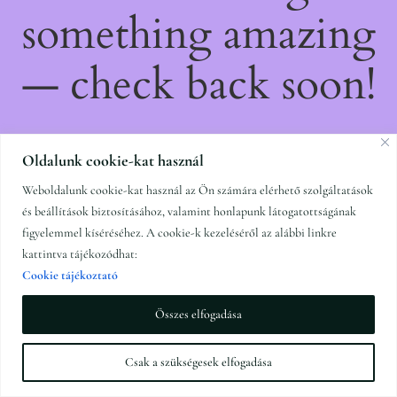
something amazing
— check back soon!
Oldalunk cookie-kat használ
Weboldalunk cookie-kat használ az Ön számára elérhető szolgáltatások
és beállítások biztosításához, valamint honlapunk látogatottságának
figyelemmel kíséréséhez. A cookie-k kezeléséről az alábbi linkre
kattintva tájékozódhat:
Cookie tájékoztató
Összes elfogadása
Csak a szükségesek elfogadása