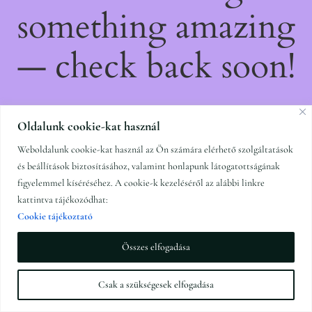
something amazing
— check back soon!
Oldalunk cookie-kat használ
Weboldalunk cookie-kat használ az Ön számára elérhető szolgáltatások
és beállítások biztosításához, valamint honlapunk látogatottságának
figyelemmel kíséréséhez. A cookie-k kezeléséről az alábbi linkre
kattintva tájékozódhat:
Cookie tájékoztató
Összes elfogadása
Csak a szükségesek elfogadása