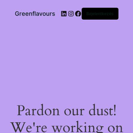
LinkedIn
Instagram
Facebook
Greenflavours
Bejelentkezés
Pardon our dust!
We're working on